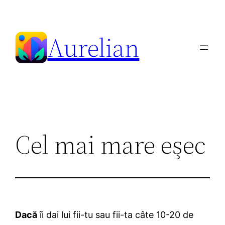
Skip
to
Aurelian
content
Cel mai mare eşec
Dacă
îi dai lui fii-tu sau fii-ta câte 10-20 de