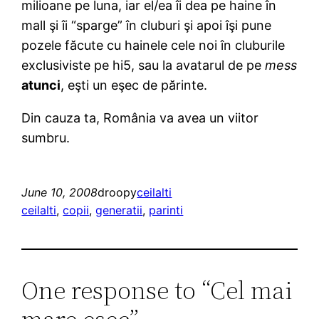
milioane pe luna, iar el/ea îi dea pe haine în
mall şi îi “sparge” în cluburi şi apoi îşi pune
pozele făcute cu hainele cele noi în cluburile
exclusiviste pe hi5, sau la avatarul de pe
mess
atunci
, eşti un eşec de părinte.
Din cauza ta, România va avea un viitor
sumbru.
June 10, 2008
droopy
ceilalti
ceilalti
, 
copii
, 
generatii
, 
parinti
One response to “Cel mai