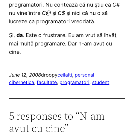
programatori. Nu contează că nu ştiu că
C#
nu vine între
C@
şi
C$
şi nici că nu o să
lucreze ca programatori vreodată.
Şi,
da
. Este o frustrare. Eu am vrut să învăţ
mai multă programare. Dar n-am avut cu
cine.
June 12, 2008
droopy
ceilalti
, 
personal
cibernetica
, 
facultate
, 
programatori
, 
student
5 responses to “N-am
avut cu cine”