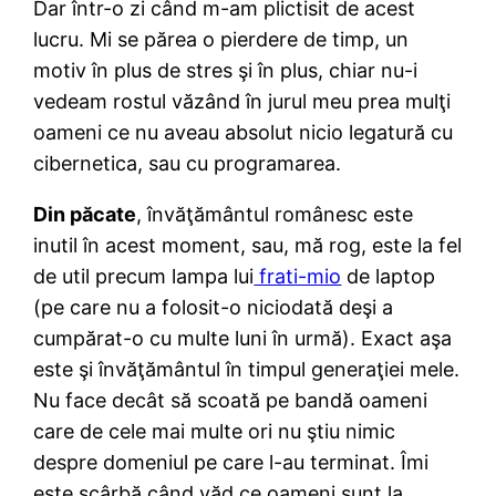
Dar într-o zi când m-am plictisit de acest
lucru. Mi se părea o pierdere de timp, un
motiv în plus de stres şi în plus, chiar nu-i
vedeam rostul văzând în jurul meu prea mulţi
oameni ce nu aveau absolut nicio legatură cu
cibernetica, sau cu programarea.
Din păcate
, învăţământul românesc este
inutil în acest moment, sau, mă rog, este la fel
de util precum lampa lui
frati-mio
de laptop
(pe care nu a folosit-o niciodată deşi a
cumpărat-o cu multe luni în urmă). Exact aşa
este şi învăţământul în timpul generaţiei mele.
Nu face decât să scoată pe bandă oameni
care de cele mai multe ori nu ştiu nimic
despre domeniul pe care l-au terminat. Îmi
este scârbă când văd ce oameni sunt la