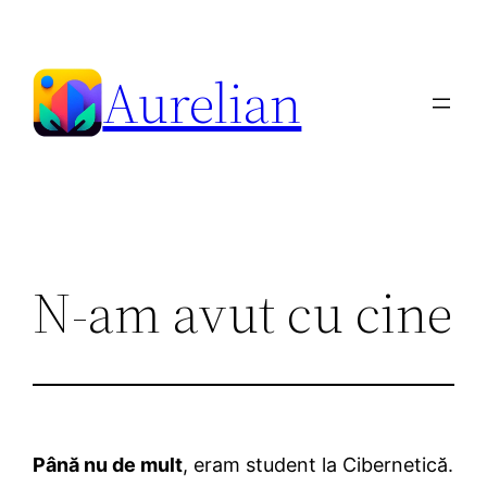
Skip
to
Aurelian
content
N-am avut cu cine
Până nu de mult
, eram student la Cibernetică.