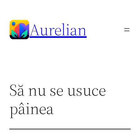
Skip
to
Aurelian
content
Să nu se usuce
pâinea