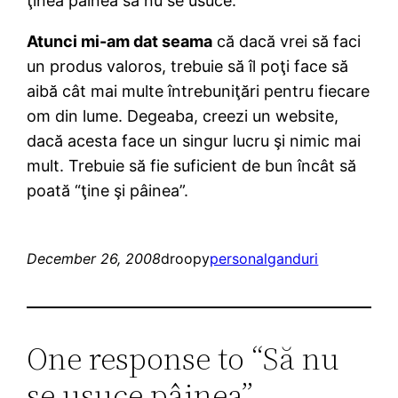
ţinea pâinea să nu se usuce.
Atunci mi-am dat seama
că dacă vrei să faci
un produs valoros, trebuie să îl poţi face să
aibă cât mai multe întrebuniţări pentru fiecare
om din lume. Degeaba, creezi un website,
dacă acesta face un singur lucru şi nimic mai
mult. Trebuie să fie suficient de bun încât să
poată “ţine şi pâinea”.
December 26, 2008
droopy
personal
ganduri
One response to “Să nu
se usuce pâinea”