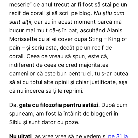
meserie” de anul trecut ar fi fost să stai pe un
recif de corali şi să scrii pe blog.
Nu ştiu cum
sunt alţii
, dar eu în acest moment parcă mă
bucur mai mult că-s în pat, ascultând Alanis
Morissette cu al ei cover dupa Sting – King of
pain – şi scriu asta, decât pe un recif de
corali. Ceea ce vreau să spun, este că,
indiferent de ceea ce cred majoritatea
oamenilor că este bun pentru ei, tu s-ar putea
să ai cu totul alte opinii şi chiar justificate, aşa
că nu încerca să ţi le reprimi.
Da,
gata cu filozofia pentru astăzi
. După cum
spuneam, am fost la întâlnit de bloggeri în
Sibiu şi sunt dator cu poze.
Nu uitaţi
, aş vrea vrea să ne vedem şi
pe 31 la