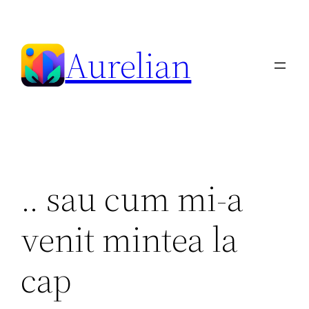
Skip
to
Aurelian
content
.. sau cum mi-a
venit mintea la
cap