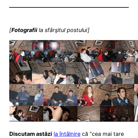
[
Fotografii
la sfârşitul postului]
Discutam astăzi
la întâlnire
că “cea mai tare