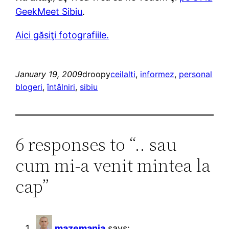
GeekMeet Sibiu
.
Aici găsiţi fotografiile.
January 19, 2009
droopy
ceilalti
, 
informez
, 
personal
blogeri
, 
întâlniri
, 
sibiu
6 responses to “.. sau
cum mi-a venit mintea la
cap”
mazemania
says: