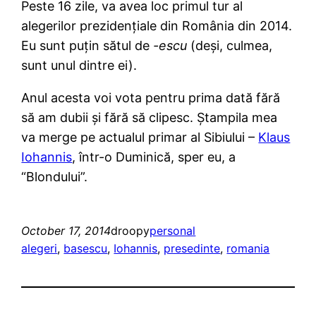
Peste 16 zile, va avea loc primul tur al
alegerilor prezidențiale din România din 2014.
Eu sunt puțin sătul de
-escu
(deși, culmea,
sunt unul dintre ei).
Anul acesta voi vota pentru prima dată fără
să am dubii și fără să clipesc. Ștampila mea
va merge pe actualul primar al Sibiului –
Klaus
Iohannis
, într-o Duminică, sper eu, a
“Blondului”.
October 17, 2014
droopy
personal
alegeri
, 
basescu
, 
Iohannis
, 
presedinte
, 
romania