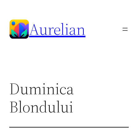
Skip
to
Aurelian
content
Duminica
Blondului