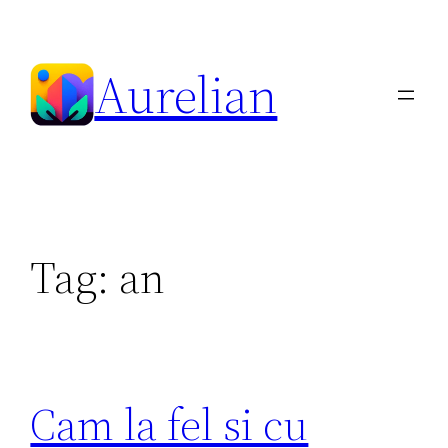
Skip
to
Aurelian
content
Tag:
an
Cam la fel si cu