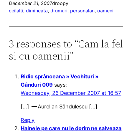
December 21, 2007
droopy
ceilalti
, 
dimineata
, 
drumuri
, 
personal
an
, 
oameni
3 responses to “Cam la fel
si cu oamenii”
Ridic sprânceana » Vechituri »
Gânduri 009
says:
Wednesday, 26 December 2007 at 16:57
[…] — Aurelian Săndulescu […]
Reply
Hainele pe care nu le dorim ne salveaza