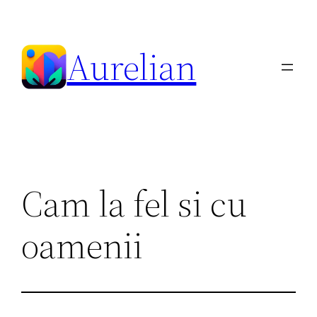
Skip
to
Aurelian
content
Cam la fel si cu
oamenii