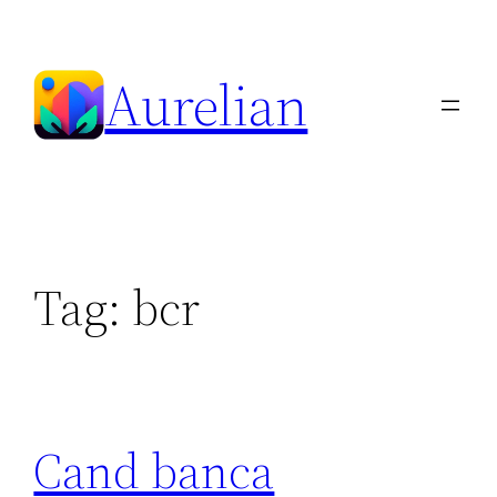
Skip
to
Aurelian
content
Tag:
bcr
Cand banca