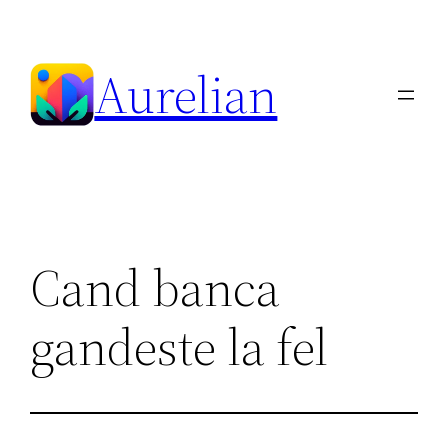
Skip
to
Aurelian
content
Cand banca
gandeste la fel