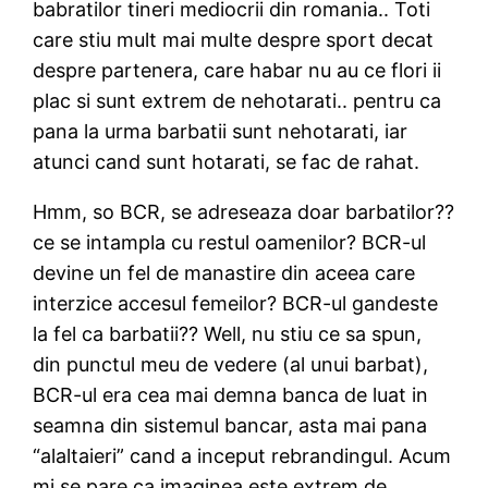
babratilor tineri mediocrii din romania.. Toti
care stiu mult mai multe despre sport decat
despre partenera, care habar nu au ce flori ii
plac si sunt extrem de nehotarati.. pentru ca
pana la urma barbatii sunt nehotarati, iar
atunci cand sunt hotarati, se fac de rahat.
Hmm, so BCR, se adreseaza doar barbatilor??
ce se intampla cu restul oamenilor? BCR-ul
devine un fel de manastire din aceea care
interzice accesul femeilor? BCR-ul gandeste
la fel ca barbatii?? Well, nu stiu ce sa spun,
din punctul meu de vedere (al unui barbat),
BCR-ul era cea mai demna banca de luat in
seamna din sistemul bancar, asta mai pana
“alaltaieri” cand a inceput rebrandingul. Acum
mi se pare ca imaginea este extrem de