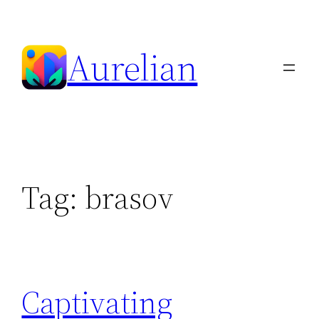
Skip
to
Aurelian
content
Tag:
brasov
Captivating