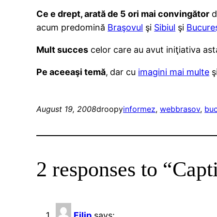
Ce e drept, arată de 5 ori mai convingător
d
acum predomină
Braşovul
şi
Sibiul
şi
Bucureş
Mult succes
celor care au avut iniţiativa ast
Pe aceeaşi temă
,
dar cu
imagini mai multe
ş
August 19, 2008
droopy
informez
, 
web
brasov
, 
buc
2 responses to “Ca
Filip
says: