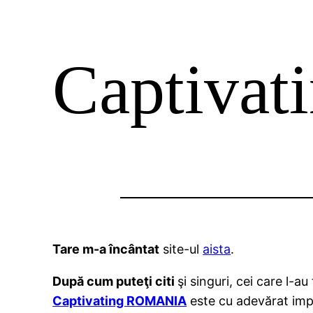
Captiva
Tare m-a încântat
site-ul
aista
.
După cum puteţi citi
şi singuri, cei care l-a
Captivating ROMANIA
este cu adevărat impr