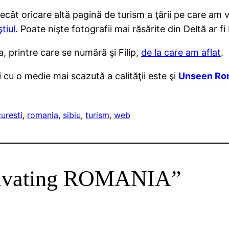
ecât oricare altă pagină de turism a ţării pe care am
tiul
. Poate nişte fotografii mai răsărite din Deltă ar fi
a, printre care se numără şi Filip,
de la care am aflat
.
i cu o medie mai scazută a calităţii este şi
Unseen Ro
uresti
, 
romania
, 
sibiu
, 
turism
, 
web
ptivating ROMANIA”