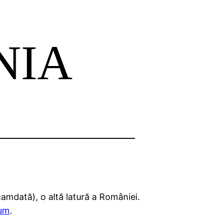
NIA
ocamdată), o altă latură a României.
cum
.