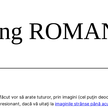
ting ROMA
u făcut vor să arate tuturor, prin imagini (cel puţin de
esionant, dacă vă uitaţi la
imaginile strânse până a