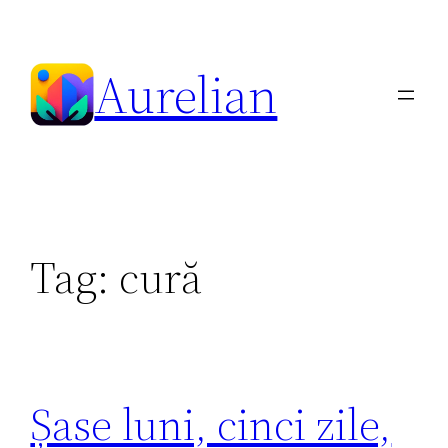
Skip
to
Aurelian
content
Tag:
cură
Șase luni, cinci zile,