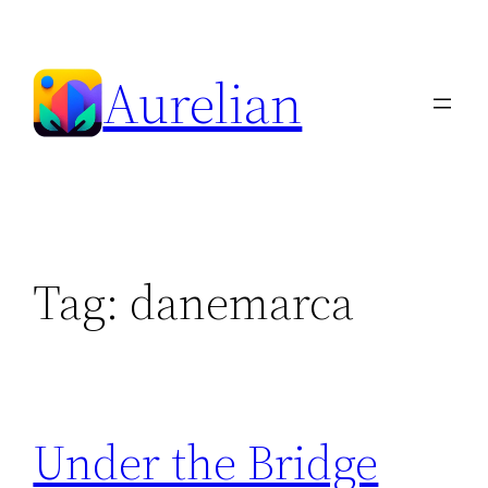
Skip
to
Aurelian
content
Tag:
danemarca
Under the Bridge