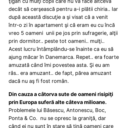
ţigan cu mulţi copii care nu va face altceva
decât să cerşească pentru a-i plătii chiria.. Iar
după această discuţie a şi visat că a venit
într-o zi în apartament şi că eram eu cu încă
vreo 5 oameni unii pe jos prin sufragerie, alţii
prin dormitor.. peste tot oameni.. mulţi..
Acest lucru întâmplându-se înainte ca eu să
ajung măcar în Danemarca. Repet.. era foarte
amuzată când îmi povestea asta. Şi eu am
râs.. era amuzant.. de fapt, părea amuzant
dacă nu aş fi fost român.
Din cauza a câtorva sute de oameni risipiţi
prin Europa suferă alte câteva milioane.
Problemele lui Băsescu, Antonescu, Boc,
Ponta & Co. nu se opresc la graniţă, dar
când ei nu sunt în stare să ţină oameni care