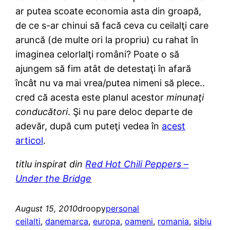
ar putea scoate economia asta din groapă,
de ce s-ar chinui să facă ceva cu ceilalţi care
aruncă (de multe ori la propriu) cu rahat în
imaginea celorlalţi români? Poate o să
ajungem să fim atât de detestaţi în afară
încât nu va mai vrea/putea nimeni să plece..
cred că acesta este planul acestor
minunaţi
conducători
. Şi nu pare deloc departe de
adevăr, după cum puteţi vedea în
acest
articol
.
titlu inspirat din
Red Hot Chili Peppers –
Under the Bridge
August 15, 2010
droopy
personal
ceilalti
, 
danemarca
, 
europa
, 
oameni
, 
romania
, 
sibiu