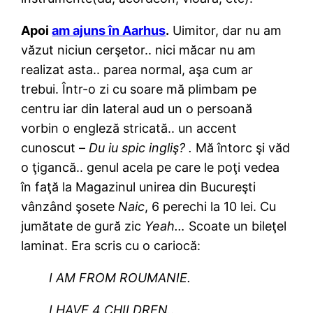
Apoi
am ajuns în Aarhus
.
Uimitor, dar nu am
văzut niciun cerşetor.. nici măcar nu am
realizat asta.. parea normal, aşa cum ar
trebui. Într-o zi cu soare mă plimbam pe
centru iar din lateral aud un o persoană
vorbin o engleză stricată.. un accent
cunoscut –
Du iu spic ingliş? .
Mă întorc şi văd
o ţigancă.. genul acela pe care le poţi vedea
în faţă la Magazinul unirea din Bucureşti
vânzând şosete
Naic
, 6 perechi la 10 lei. Cu
jumătate de gură zic
Yeah…
Scoate un bileţel
laminat. Era scris cu o cariocă:
I AM FROM ROUMANIE.
I HAVE 4 CHILDREN..