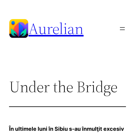
Skip
to
Aurelian
content
Under the Bridge
În ultimele luni în Sibiu s-au înmulţit excesiv