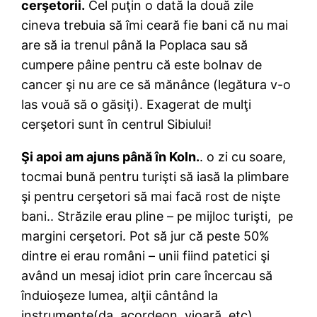
cerşetorii.
Cel puţin o dată la două zile
cineva trebuia să îmi ceară fie bani că nu mai
are să ia trenul până la Poplaca sau să
cumpere pâine pentru că este bolnav de
cancer şi nu are ce să mănânce (legătura v-o
las vouă să o găsiţi). Exagerat de mulţi
cerşetori sunt în centrul Sibiului!
Şi apoi am ajuns până în Koln.
. o zi cu soare,
tocmai bună pentru turişti să iasă la plimbare
şi pentru cerşetori să mai facă rost de nişte
bani.. Străzile erau pline – pe mijloc turişti, pe
margini cerşetori. Pot să jur că peste 50%
dintre ei erau români – unii fiind patetici şi
având un mesaj idiot prin care încercau să
înduioşeze lumea, alţii cântând la
instrumente(da, acordeon, vioară, etc).