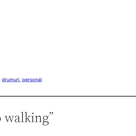
, 
drumuri
, 
personal
p walking”