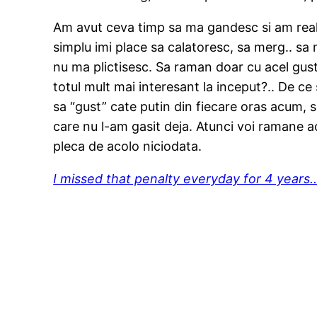
Am avut ceva timp sa ma gandesc si am reali
simplu imi place sa calatoresc, sa merg.. sa
nu ma plictisesc. Sa raman doar cu acel gust
totul mult mai interesant la inceput?.. De c
sa “gust” cate putin din fiecare oras acum, s
care nu l-am gasit deja. Atunci voi ramane aco
pleca de acolo niciodata.
I missed that penalty everyday for 4 years