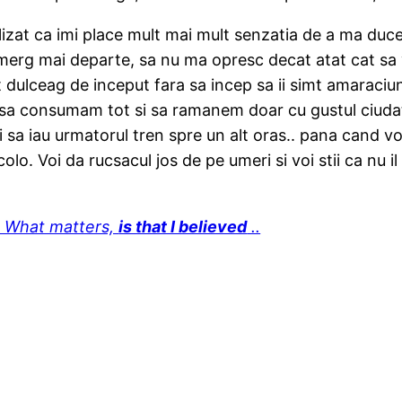
zat ca imi place mult mai mult senzatia de a ma duce
 merg mai departe, sa nu ma opresc decat atat cat sa v
 dulceag de inceput fara sa incep sa ii simt amaraciun
e sa consumam tot si sa ramanem doar cu gustul ciudat 
i sa iau urmatorul tren spre un alt oras.. pana cand voi
lo. Voi da rucsacul jos de pe umeri si voi stii ca nu i
.. What matters,
is that I believed
..