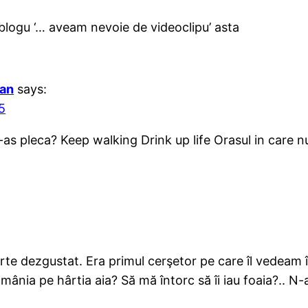
 blogu ‘… aveam nevoie de videoclipu’ asta
ian
says:
5
as pleca? Keep walking Drink up life Orasul in care n
rte dezgustat. Era primul cerşetor pe care îl vedeam 
mânia pe hârtia aia? Să mă întorc să îi iau foaia?.. 