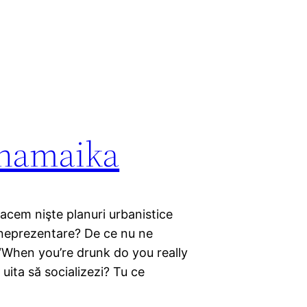
i.hamaika
acem nişte planuri urbanistice
n neprezentare? De ce nu ne
 “When you’re drunk do you really
uita să socializezi? Tu ce