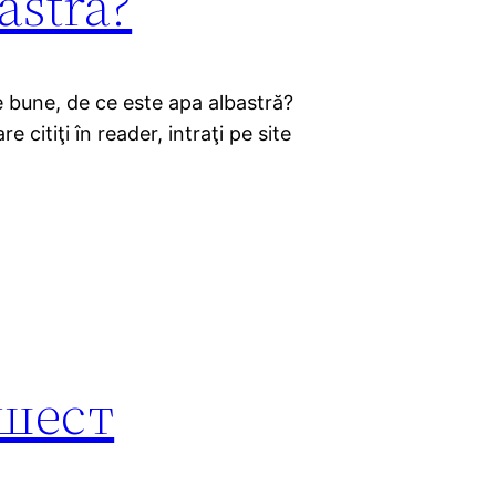
astră?
e bune, de ce este apa albastră?
 citiţi în reader, intraţi pe site
.шест