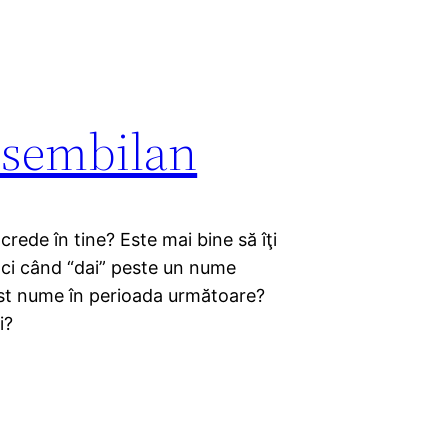
 .sembilan
ede în tine? Este mai bine să îţi
unci când “dai” peste un nume
est nume în perioada următoare?
i?