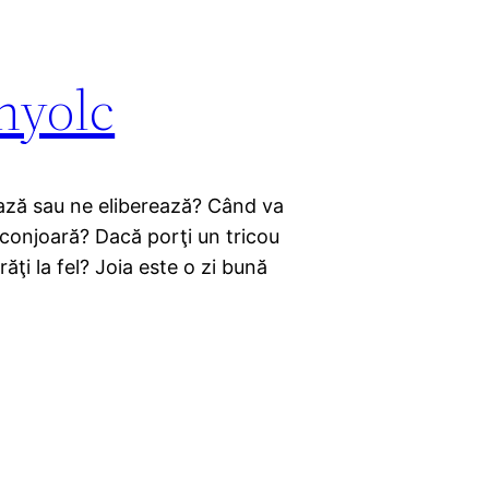
.nyolc
ază sau ne eliberează? Când va
nconjoară? Dacă porţi un tricou
ăţi la fel? Joia este o zi bună