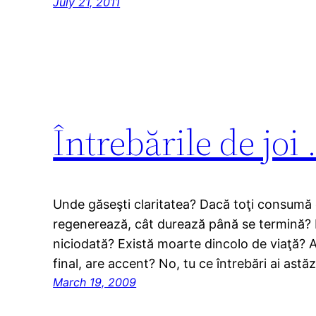
July 21, 2011
Întrebările de joi 
Unde găseşti claritatea? Dacă toţi consumă 
regenerează, cât durează până se termină? M
niciodată? Există moarte dincolo de viaţă? Ai 
final, are accent? No, tu ce întrebări ai astăz
March 19, 2009