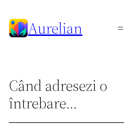
Skip
to
Aurelian
content
Când adresezi o
întrebare…