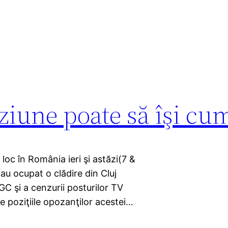
iziune poate să îşi cu
 loc în România ieri şi astăzi(7 &
 au ocupat o clădire din Cluj
 şi a cenzurii posturilor TV
ze poziţiile opozanţilor acestei…