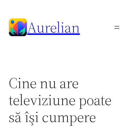
Skip
to
Aurelian
content
Cine nu are
televiziune poate
să îşi cumpere