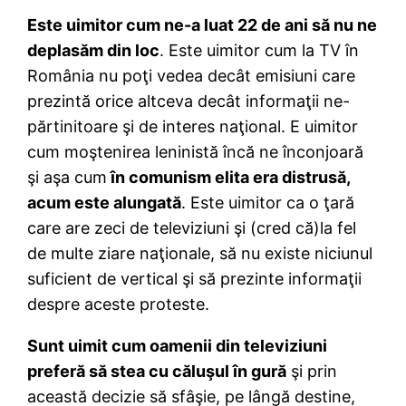
Este uimitor cum ne-a luat 22 de ani să nu ne
deplasăm din loc
. Este uimitor cum la TV în
România nu poţi vedea decât emisiuni care
prezintă orice altceva decât informaţii ne-
părtinitoare şi de interes naţional. E uimitor
cum moştenirea leninistă încă ne înconjoară
şi aşa cum
în comunism elita era distrusă,
acum este alungată
. Este uimitor ca o ţară
care are zeci de televiziuni şi (cred că)la fel
de multe ziare naţionale, să nu existe niciunul
suficient de vertical şi să prezinte informaţii
despre aceste proteste.
Sunt uimit cum oamenii din televiziuni
preferă să stea cu căluşul în gură
şi prin
această decizie să sfâşie, pe lângă destine,