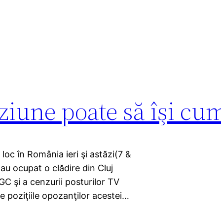
iziune poate să îşi cu
 loc în România ieri şi astăzi(7 &
 au ocupat o clădire din Cluj
 şi a cenzurii posturilor TV
ze poziţiile opozanţilor acestei…