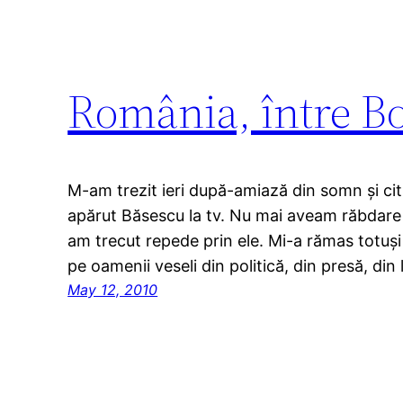
România, între Bo
M-am trezit ieri după-amiază din somn și citi
apărut Băsescu la tv. Nu mai aveam răbdare s
am trecut repede prin ele. Mi-a rămas totuși u
pe oamenii veseli din politică, din presă, din
May 12, 2010