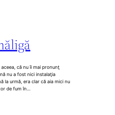
măligă
 aceea, că nu îi mai pronunţ
 nu a fost nici instalaţia
ă la urmă, era clar că aia mici nu
tor de fum în…