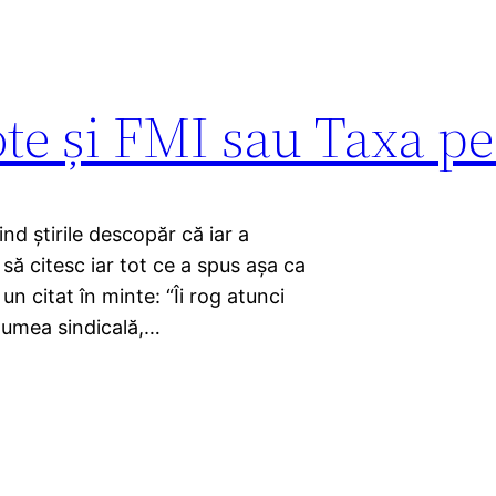
te și FMI sau Taxa pe
nd știrile descopăr că iar a
ă citesc iar tot ce a spus așa ca
n citat în minte: “Îi rog atunci
 lumea sindicală,…