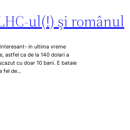
 LHC-ul(!) şi românul
nteresant- in ultima vreme
e, astfel ca de la 140 dolari a
 scazut cu doar 10 bani. E bataie
la fel de…