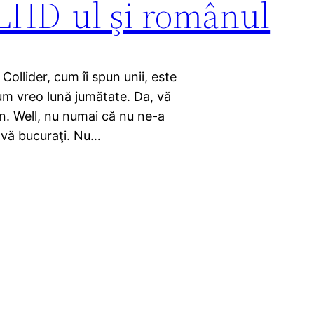
 LHD-ul şi românul
ollider, cum îi spun unii, este
cum vreo lună jumătate. Da, vă
n. Well, nu numai că nu ne-a
ă vă bucuraţi. Nu…