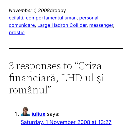
November 1, 2008
droopy
ceilalti
, 
comportamentul uman
, 
personal
comunicare
, 
Large Hadron Collider
, 
messenger
, 
prostie
3 responses to “Criza
financiară, LHD-ul şi
românul”
iuliux
says:
Saturday, 1 November 2008 at 13:27