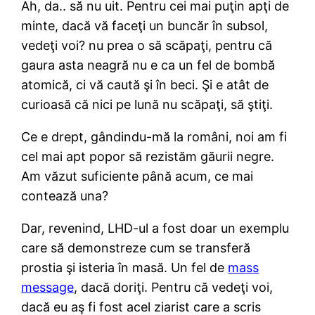
Ah, da.. să nu uit. Pentru cei mai puţin apţi de
minte, dacă vă faceţi un buncăr în subsol,
vedeţi voi? nu prea o să scăpaţi, pentru că
gaura asta neagră nu e ca un fel de bombă
atomică, ci vă caută şi în beci. Şi e atât de
curioasă că nici pe lună nu scăpaţi, să ştiţi.
Ce e drept, gândindu-mă la români, noi am fi
cel mai apt popor să rezistăm găurii negre.
Am văzut suficiente până acum, ce mai
contează una?
Dar, revenind, LHD-ul a fost doar un exemplu
care să demonstreze cum se transferă
prostia şi isteria în masă. Un fel de
mass
message
, dacă doriţi. Pentru că vedeţi voi,
dacă eu aş fi fost acel ziarist care a scris