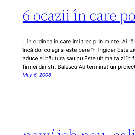
6 ocazii în care po
.. în ordinea în care îmi trec prin minte: Ai
încă doi colegi și este bere în frigider Este 
aduce el băutura sau nu Este ultima ta zi în 
firmei din str. Bălescu Ați terminat un proi
May 6, 2008
new/ job nou, cali