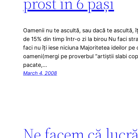
prost în 6 pași
Oamenii nu te ascultă, sau dacă te ascultă, îț
de 15% din timp într-o zi la birou Nu faci st
faci nu îți iese niciuna Majoritetea ideilor pe 
oameni(mergi pe proverbul “artiștii slabi copia
pacate,…
March 4, 2008
Ne facem că lucr