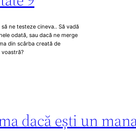
ă ne testeze cineva.. Să vadă
anele odată, sau dacă ne merge
ma din scârba creată de
a voastră?
ama dacă ești un man