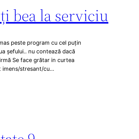
ți bea la serviciu
 rămas peste program cu cel puțin
ziua șefului.. nu contează dacă
firmă Se face grătar in curtea
ect imens/stresant/cu…
tate 9