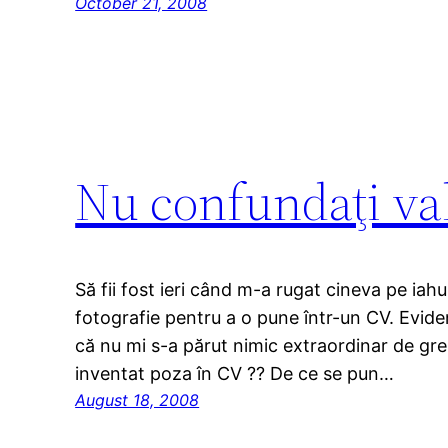
October 21, 2008
Nu confundaţi valo
Să fii fost ieri când m-a rugat cineva pe iah
fotografie pentru a o pune într-un CV. Evide
că nu mi s-a părut nimic extraordinar de greu
inventat poza în CV ?? De ce se pun…
August 18, 2008