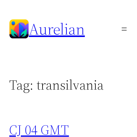
Skip
to
Aurelian
content
Tag:
transilvania
CJ 04 GMT