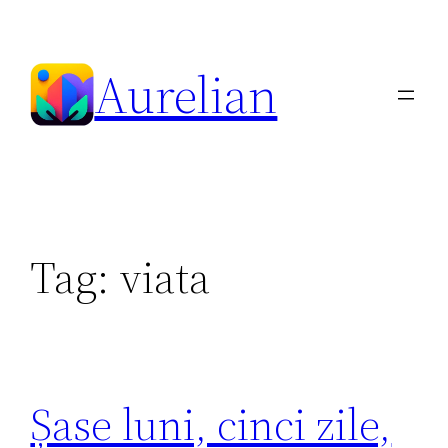
Skip
to
Aurelian
content
Tag:
viata
Șase luni, cinci zile,