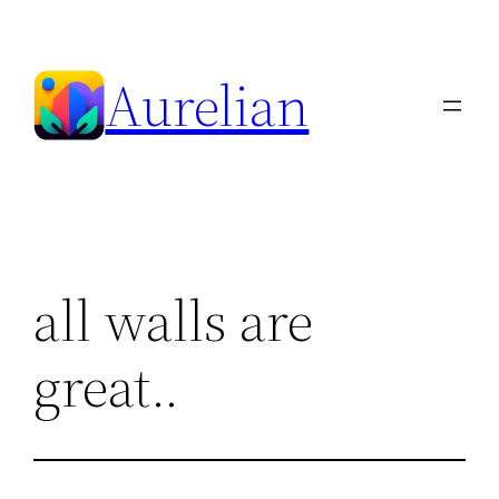
Skip
to
Aurelian
content
all walls are
great..