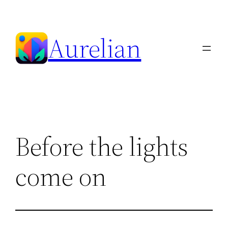
Skip
to
Aurelian
content
Before the lights
come on