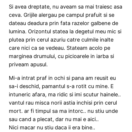
Si avea dreptate, nu aveam sa mai traiesc asa
ceva. Grijile alergau pe campul prafuit si se
dateau deadura prin fata razelor galbene de
lumina. Orizontul statea la degetul meu mic si
plutea prin cerul azuriu catre culmile inalte
care nici ca se vedeau. Stateam acolo pe
marginea drumului, cu picioarele in iarba si
priveam apusul.
Mi-a intrat praf in ochi si pana am reusit eu
sa-i deschid, pamantul s-a rotit cu mine. E
intuneric afara, ma ridic si imi scutur hainele..
vantul rau misca norii astia inchisi prin cerul
mort. ar fi timpul sa ma intorc.. nu stiu unde
sau cand a plecat, dar nu mai e aici..
Nici macar nu stiu daca ii era bine..