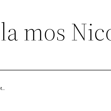
 la mos Nic
t..