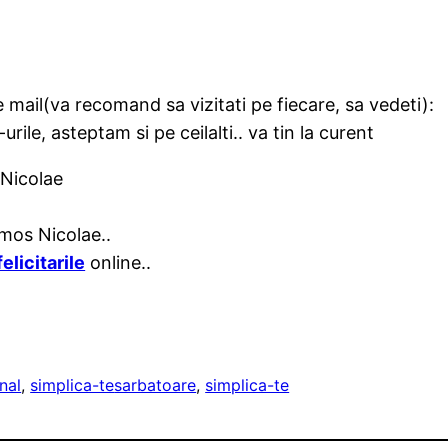
 mail(va recomand sa vizitati pe fiecare, sa vedeti):
ile, asteptam si pe ceilalti.. va tin la curent
 Nicolae
 mos Nicolae..
felicitarile
online..
nal
, 
simplica-te
sarbatoare
, 
simplica-te