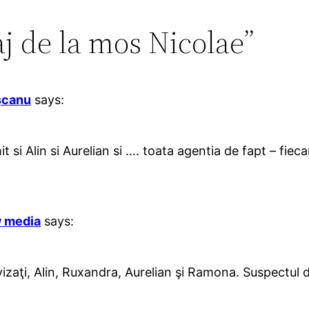
j de la mos Nicolae”
ăşcanu
says:
t si Alin si Aurelian si …. toata agentia de fapt – fie
w media
says:
izaţi, Alin, Ruxandra, Aurelian şi Ramona. Suspectul d