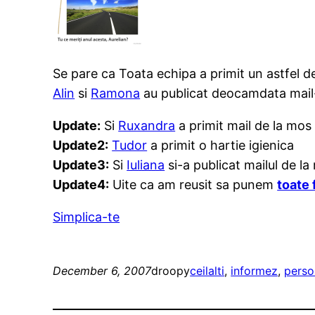
Se pare ca Toata echipa a primit un astfel de
Alin
si
Ramona
au publicat deocamdata mail-ur
Update:
Si
Ruxandra
a primit mail de la mos
Update2:
Tudor
a primit o hartie igienica
Update3:
Si
Iuliana
si-a publicat mailul de la
Update4:
Uite ca am reusit sa punem
toate 
Simplica-te
December 6, 2007
droopy
ceilalti
, 
informez
, 
perso