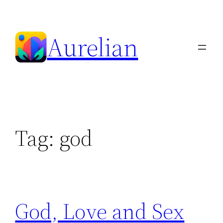
Skip
to
Aurelian
content
Tag:
god
God, Love and Sex