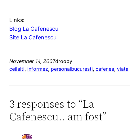
Links:
Blog La Cafenescu
Site La Cafenescu
November 14, 2007
droopy
ceilalti
, 
informez
, 
personal
bucuresti
, 
cafenea
, 
viata
3 responses to “La
Cafenescu.. am fost”