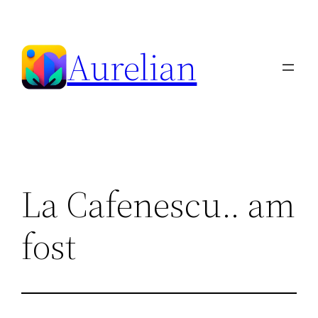
Skip
to
Aurelian
content
La Cafenescu.. am
fost