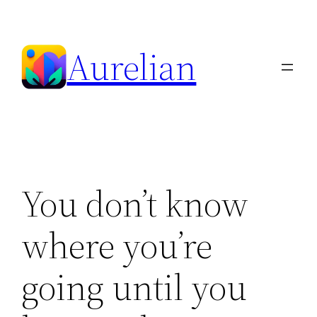
Skip
to
Aurelian
content
You don’t know
where you’re
going until you