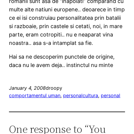
romanii sunt asa de “inapoiati” comparand cu
multe alte natiuni europene.. deoarece in timp
ce ei isi construiau personalitatea prin batalii
si razboaie, prin castele si cetati, noi, in mare
parte, eram cotropiti.. nu e neaparat vina
noastra.. asa s-a intamplat sa fie.
Hai sa ne descoperim punctele de origine,
daca nu le avem deja.. instinctul nu minte
January 4, 2008
droopy
comportamentul uman
, 
personal
cultura
, 
personal
One response to “You