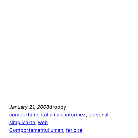
January 21, 2008
droopy
comportamentul uman
, 
informez
, 
personal
, 
simplica-te
, 
web
Comportamentul uman
, 
fericire