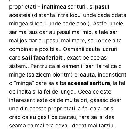
proprietati –
inaltimea
sariturii, si
pasul
acesteia (distanta intre locul unde cade odata
mingea si locul unde cade apoi). Astfel unele
sar mai sus dar au pasul mai mic, altele sar
mai jos dar au pasul mai mare, sau orice alta
combinatie posibila.. Oamenii cauta lucruri
care
sa ii faca fericiti
, exact pe acelasi
sistem.. Pentru ca si oamenii “sar” la fel ca o
minge (sa zicem bioritm) ei
cauta
, inconstient
o “minge” care sa aiba
aceeasi saritura
, la fel
de inalta si la fel de lunga.. Ceea ce este
interesant este ca de multe ori, gasesc doar
una din aceste proprietati la fel ca a lor si
cred ca au gasit ce cautau, fara sa isi dea
seama ca mai era ceva.. decat mai tarziu..