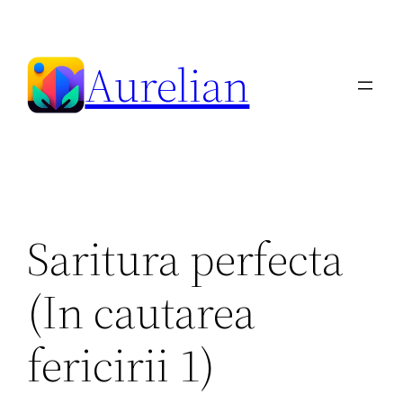
Skip
to
Aurelian
content
Saritura perfecta
(In cautarea
fericirii 1)