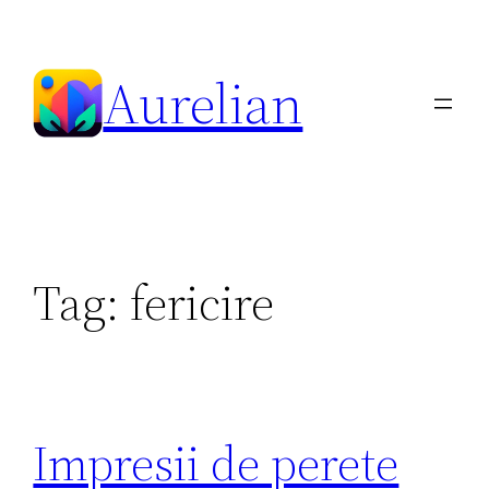
Skip
to
Aurelian
content
Tag:
fericire
Impresii de perete