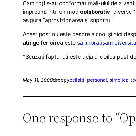
Cam toți s-au conformat mail-ului de a veni 
împreună într-un mod
colaborativ
, diverse 
asigura “aprovizionarea și suportul”.
Acest post nu este despre alcool și nici des
atinge fericirea
este
să îmbrățișăm diversit
*Scuzați faptul că este deja al doilea post de
May 11, 2008
droopy
ceilalti
, 
personal
, 
simplica-te
One response to “Op