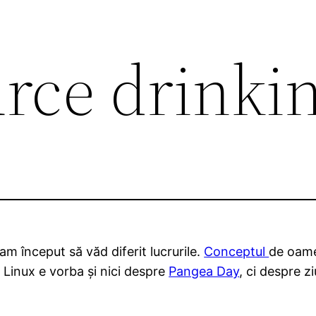
rce drinki
m început să văd diferit lucrurile.
Conceptul
de oame
 Linux e vorba și nici despre
Pangea Day
, ci despre z