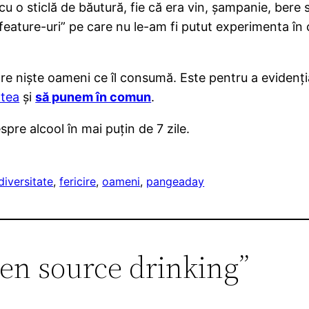
cu o sticlă de băutură, fie că era vin, șampanie, bere 
“feature-uri” pe care nu le-am fi putut experimenta în
pre niște oameni ce îl consumă. Este pentru a evidenț
atea
și
să punem în comun
.
spre alcool în mai puțin de 7 zile.
diversitate
, 
fericire
, 
oameni
, 
pangeaday
en source drinking”