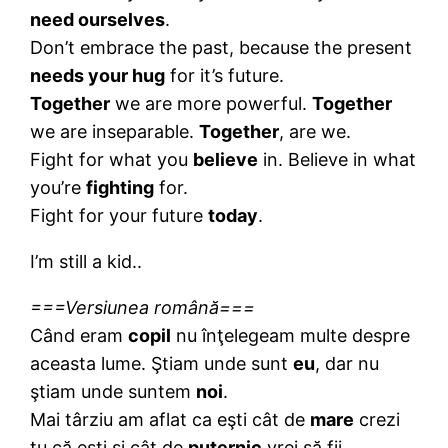
need ourselves
.
Don’t embrace the past, because the present
needs your hug
for it’s future.
Together
we are more powerful.
Together
we are inseparable.
Together
, are we.
Fight for what you
believe
in. Believe in what
you’re
fighting
for.
Fight for your future
today
.
I’m still a kid..
===Versiunea română===
Când eram
copil
nu înţelegeam multe despre
aceasta lume. Ştiam unde sunt
eu
, dar nu
ştiam unde suntem
noi
.
Mai târziu am aflat ca eşti cât de
mare
crezi
tu că eşti si cât de
puternic
vrei să fii.