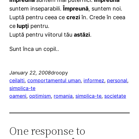
suntem inseparabili.
Împreună
, suntem noi.
Luptă pentru ceea ce
crezi
în. Crede în ceea
ce
lupţi
pentru.
Luptă pentru viitorul tău
astăzi
.
Sunt înca un copil..
January 22, 2008
droopy
ceilalti
, 
comportamentul uman
, 
informez
, 
personal
, 
simplica-te
oameni
, 
optimism
, 
romania
, 
simplica-te
, 
societate
One response to