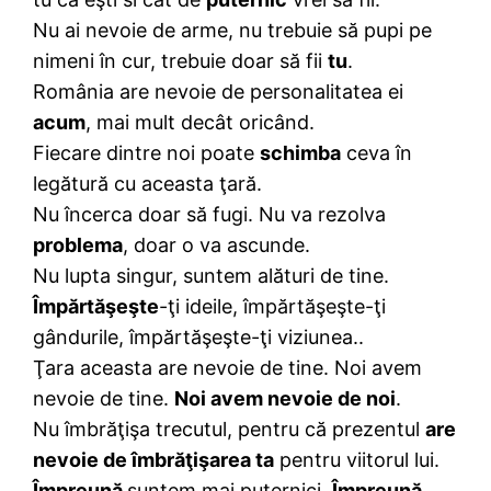
Nu ai nevoie de arme, nu trebuie să pupi pe
nimeni în cur, trebuie doar să fii
tu
.
România are nevoie de personalitatea ei
acum
, mai mult decât oricând.
Fiecare dintre noi poate
schimba
ceva în
legătură cu aceasta ţară.
Nu încerca doar să fugi. Nu va rezolva
problema
, doar o va ascunde.
Nu lupta singur, suntem alături de tine.
Împărtăşeşte
-ţi ideile, împărtăşeşte-ţi
gândurile, împărtăşeşte-ţi viziunea..
Ţara aceasta are nevoie de tine. Noi avem
nevoie de tine.
Noi avem nevoie de noi
.
Nu îmbrăţişa trecutul, pentru că prezentul
are
nevoie de îmbrăţişarea ta
pentru viitorul lui.
Împreună
suntem mai puternici.
Împreună