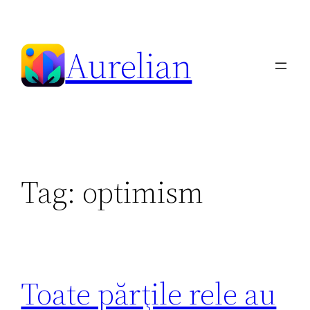
Skip
to
Aurelian
content
Tag:
optimism
Toate părţile rele au