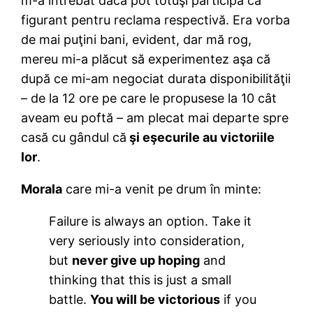
m-a întrebat dacă pot totuşi participa ca
figurant pentru reclama respectivă. Era vorba
de mai puţini bani, evident, dar mă rog,
mereu mi-a plăcut să experimentez aşa că
după ce mi-am negociat durata disponibilităţii
– de la 12 ore pe care le propusese la 10 cât
aveam eu poftă – am plecat mai departe spre
casă cu gândul că
şi eşecurile au victoriile
lor
.
Morala
care mi-a venit pe drum în minte:
Failure is always an option. Take it
very seriously into consideration,
but
never give up hoping
and
thinking that this is just a small
battle.
You will be victorious
if you