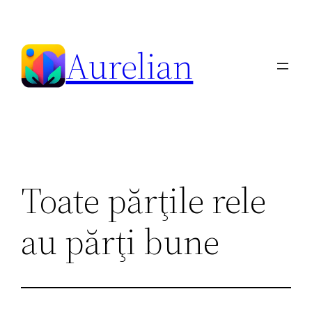
Skip
to
Aurelian
content
Toate părţile rele
au părţi bune