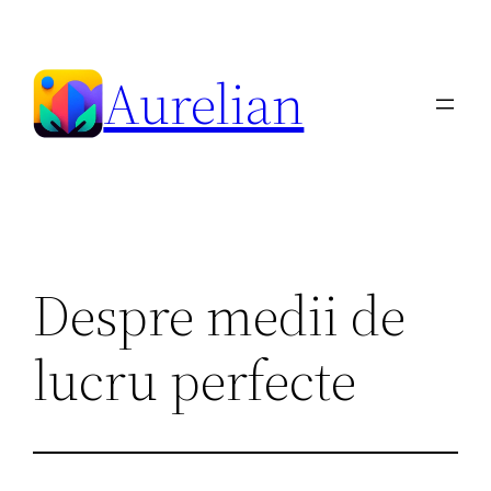
Skip
to
Aurelian
content
Despre medii de
lucru perfecte