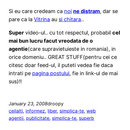
Si eu care credeam ca
noi
ne distram
, dar se
pare ca la
Vitrina
au
si chitara
..
Super
video-ul.. cu tot respectul, probabil
cel
mai bun lucru facut vreodata de o
agentie
(care supravietuieste in romania), in
orice domeniu.. GREAT STUFF(pentru cei ce
citesc doar feed-ul, il puteti vedea fie daca
intrati pe
pagina postului
, fie in link-ul de mai
sus)!!
January 23, 2008
droopy
ceilalti
, 
informez
, 
liber
, 
simplica-te
, 
web
agentii
, 
publicitate
, 
simplica-te
, 
superb