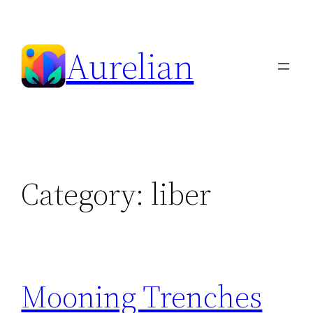
Skip
to
Aurelian
content
Category:
liber
Mooning Trenches