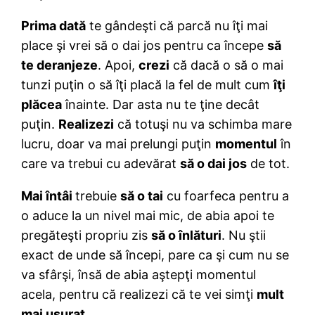
Prima dată
te gândeşti că parcă nu îţi mai
place şi vrei să o dai jos pentru ca începe
să
te deranjeze
. Apoi,
crezi
că dacă o să o mai
tunzi puţin o să îţi placă la fel de mult cum
îţi
plăcea
înainte. Dar asta nu te ţine decât
puţin.
Realizezi
că totuşi nu va schimba mare
lucru, doar va mai prelungi puţin
momentul
în
care va trebui cu adevărat
să o dai jos
de tot.
Mai întâi
trebuie
să o tai
cu foarfeca pentru a
o aduce la un nivel mai mic, de abia apoi te
pregăteşti propriu zis
să o înlături
. Nu ştii
exact de unde să începi, pare ca şi cum nu se
va sfârşi, însă de abia aştepţi momentul
acela, pentru că realizezi că te vei simţi
mult
mai uşurat
.