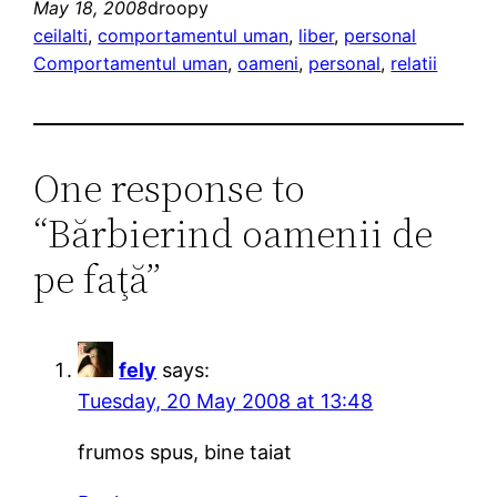
May 18, 2008
droopy
ceilalti
, 
comportamentul uman
, 
liber
, 
personal
Comportamentul uman
, 
oameni
, 
personal
, 
relatii
One response to
“Bărbierind oamenii de
pe faţă”
fely
says:
Tuesday, 20 May 2008 at 13:48
frumos spus, bine taiat