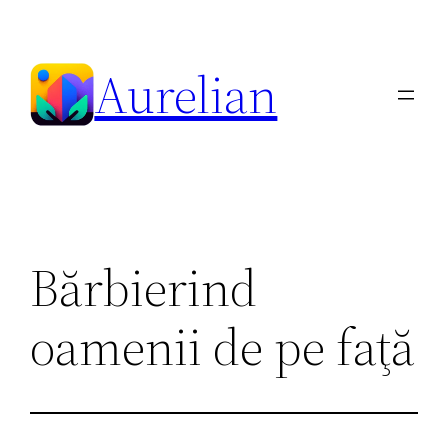
Skip
to
Aurelian
content
Bărbierind
oamenii de pe faţă