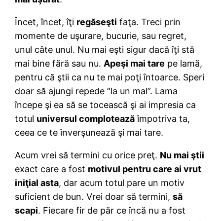
Încet, încet, îţi
regăseşti
faţa. Treci prin
momente de uşurare, bucurie, sau regret,
unul câte unul. Nu mai eşti sigur dacă îţi stă
mai bine fără sau nu.
Apeşi mai tare
pe lamă,
pentru că ştii ca nu te mai poţi întoarce. Speri
doar să ajungi repede “la un mal”. Lama
începe şi ea să se tocească şi ai impresia ca
totul
universul complotează
împotriva ta,
ceea ce te înverşunează şi mai tare.
Acum vrei să termini cu orice preţ.
Nu mai ştii
exact care a fost
motivul pentru care ai vrut
iniţial asta
, dar acum totul pare un motiv
suficient de bun. Vrei doar să termini,
să
scapi
. Fiecare fir de păr ce încă nu a fost