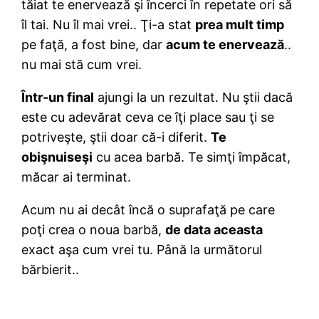
tăiat te enervează şi încerci în repetate ori să
îl tai. Nu îl mai vrei.. Ţi-a stat
prea mult timp
pe faţă, a fost bine, dar
acum te enervează
..
nu mai stă cum vrei.
Într-un final
ajungi la un rezultat. Nu ştii dacă
este cu adevărat ceva ce îţi place sau ţi se
potriveşte, ştii doar că-i diferit.
Te
obişnuiseşi
cu acea barbă. Te simţi împăcat,
măcar ai terminat.
Acum nu ai decât încă o suprafaţă pe care
poţi crea o noua barbă,
de data aceasta
exact aşa cum vrei tu. Până la următorul
bărbierit..