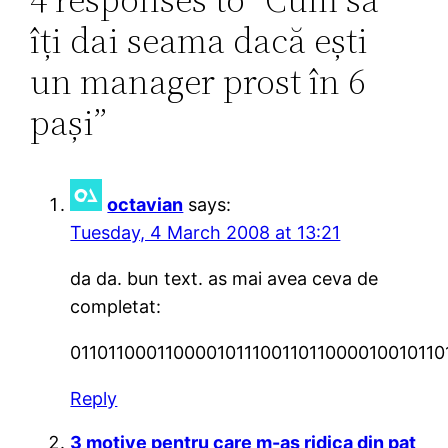
îți dai seama dacă ești
un manager prost în 6
pași”
octavian
says:
Tuesday, 4 March 2008 at 13:21
da da. bun text. as mai avea ceva de
completat:
011011000110000101110011011000010010110
Reply
3 motive pentru care m-aş ridica din pat