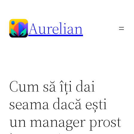
Skip
to
Aurelian
content
Cum să îți dai
seama dacă ești
un manager prost