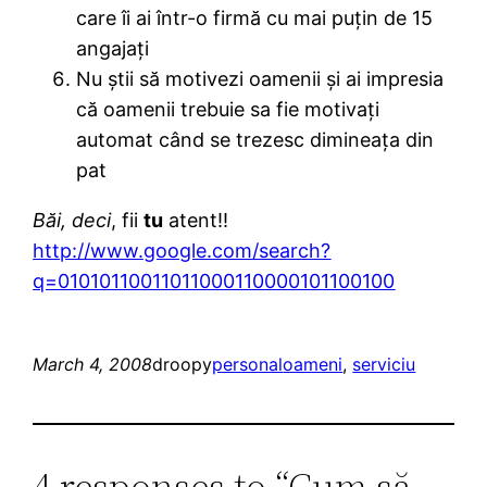
care îi ai într-o firmă cu mai puțin de 15
angajați
Nu știi să motivezi oamenii și ai impresia
că oamenii trebuie sa fie motivați
automat când se trezesc dimineața din
pat
Băi, deci
, fii
tu
atent!!
http://www.google.com/search?
q=01010110011011000110000101100100
March 4, 2008
droopy
personal
oameni
, 
serviciu
4 responses to “Cum să