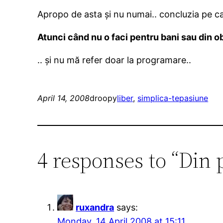
Apropo de asta și nu numai.. concluzia pe c
Atunci când nu o faci pentru bani sau din ob
.. și nu mă refer doar la programare..
April 14, 2008
droopy
liber
, 
simplica-te
pasiune
4 responses to “Din
ruxandra
says:
Monday, 14 April 2008 at 15:11