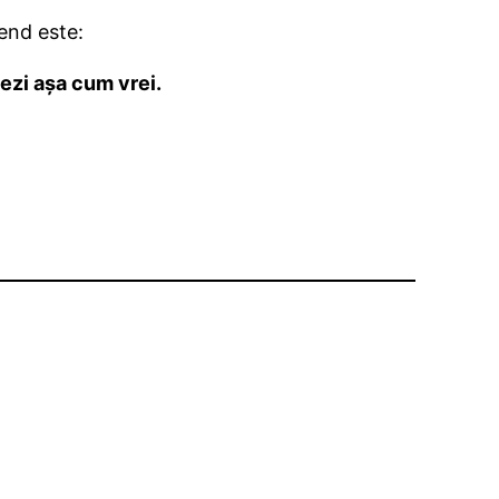
end este:
tezi așa cum vrei.