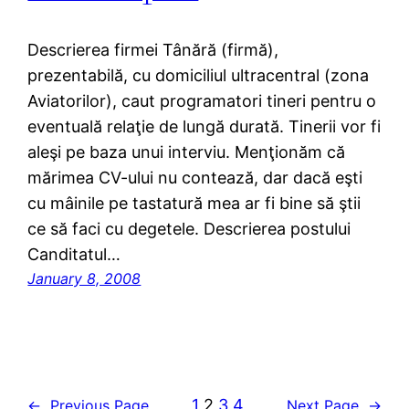
Descrierea firmei Tânără (firmă),
prezentabilă, cu domiciliul ultracentral (zona
Aviatorilor), caut programatori tineri pentru o
eventuală relaţie de lungă durată. Tinerii vor fi
aleşi pe baza unui interviu. Menţionăm că
mărimea CV-ului nu contează, dar dacă eşti
cu mâinile pe tastatură mea ar fi bine să ştii
ce să faci cu degetele. Descrierea postului
Canditatul…
January 8, 2008
1
2
3
4
←
Previous Page
Next Page
→