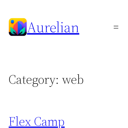
Skip
to
Aurelian
content
Category:
web
Flex Camp