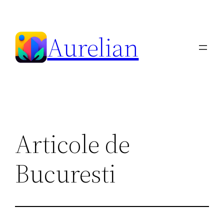
Skip
to
Aurelian
content
Articole de
Bucuresti