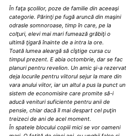
În faţa şcolilor, poze de familie din aceeaşi
categorie. Părinţi pe fugă aruncă din maşini
odrasle somnoroase, timp în care, pe la
colţuri, elevi mai mari fumează grăbiţi o
ultimă ţigară înainte de a intra la ore.
Toată lumea aleargă să cîştige cursa cu
timpul prezent. E abia octombrie, dar se fac
planuri pentru revelion. Un amic şi-a rezervat
deja locurile pentru viitorul sejur la mare din
vara anului viitor, iar un altul a pus la punct un
sistem de economisire care promite să-i
aducă venituri suficiente pentru anii de
pensie, chiar dacă îl mai despart cel puţin
treizeci de ani de acel moment.
În spatele blocului copiii mici se vor oameni
mari. O fetiţă de cinci ani, cu unghii false şi