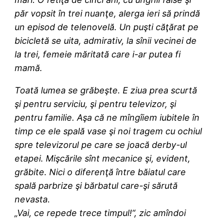
păr vopsit în trei nuanţe, alerga ieri să prindă
un episod de telenovelă. Un puşti căţărat pe
bicicletă se uita, admirativ, la sînii vecinei de
la trei, femeie măritată care i-ar putea fi
mamă.
Toată lumea se grăbeşte. E ziua prea scurtă
şi pentru serviciu, şi pentru televizor, şi
pentru familie. Aşa că ne mîngîiem iubitele în
timp ce ele spală vase şi noi tragem cu ochiul
spre televizorul pe care se joacă derby-ul
etapei. Mişcările sînt mecanice şi, evident,
grăbite. Nici o diferenţă între băiatul care
spală parbrize şi bărbatul care-şi sărută
nevasta.
„Vai, ce repede trece timpul!“, zic amîndoi