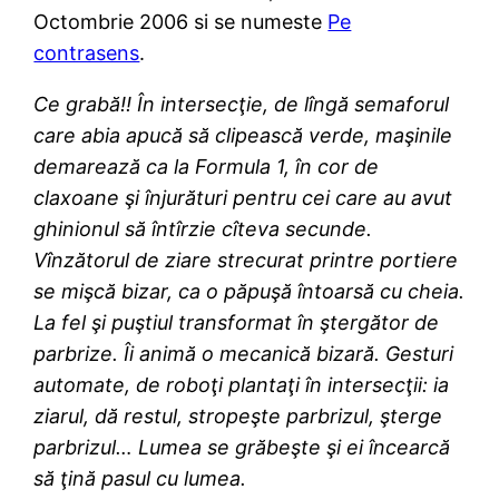
Octombrie 2006 si se numeste
Pe
contrasens
.
Ce grabă!! În intersecţie, de lîngă semaforul
care abia apucă să clipească verde, maşinile
demarează ca la Formula 1, în cor de
claxoane şi înjurături pentru cei care au avut
ghinionul să întîrzie cîteva secunde.
Vînzătorul de ziare strecurat printre portiere
se mişcă bizar, ca o păpuşă întoarsă cu cheia.
La fel şi puştiul transformat în ştergător de
parbrize. Îi animă o mecanică bizară. Gesturi
automate, de roboţi plantaţi în intersecţii: ia
ziarul, dă restul, stropeşte parbrizul, şterge
parbrizul… Lumea se grăbeşte şi ei încearcă
să ţină pasul cu lumea.