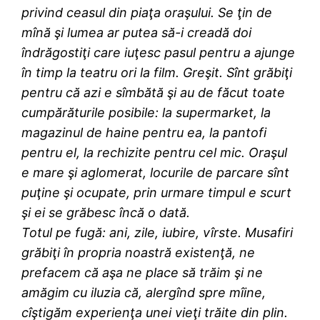
privind ceasul din piaţa oraşului. Se ţin de
mînă şi lumea ar putea să-i creadă doi
îndrăgostiţi care iuţesc pasul pentru a ajunge
în timp la teatru ori la film. Greşit. Sînt grăbiţi
pentru că azi e sîmbătă şi au de făcut toate
cumpărăturile posibile: la supermarket, la
magazinul de haine pentru ea, la pantofi
pentru el, la rechizite pentru cel mic. Oraşul
e mare şi aglomerat, locurile de parcare sînt
puţine şi ocupate, prin urmare timpul e scurt
şi ei se grăbesc încă o dată.
Totul pe fugă: ani, zile, iubire, vîrste. Musafiri
grăbiţi în propria noastră existenţă, ne
prefacem că aşa ne place să trăim şi ne
amăgim cu iluzia că, alergînd spre mîine,
cîştigăm experienţa unei vieţi trăite din plin.