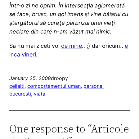
Într-o zi ne oprim. În intersecţia aglomerată
se face, brusc, un gol imens şi vine băiatul cu
ştergătorul să cureţe parbrizul unei vieţi
neclare din care n-am văzut mai nimic.
Sa nu mai ziceti voi
de mine
.. ;) dar oricum..
e
inca vineri
.
January 25, 2008
droopy
ceilalti
, 
comportamentul uman
, 
personal
bucuresti
, 
viata
One response to “Articole