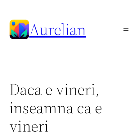
Skip
to
Aurelian
content
Daca e vineri,
inseamna ca e
vineri