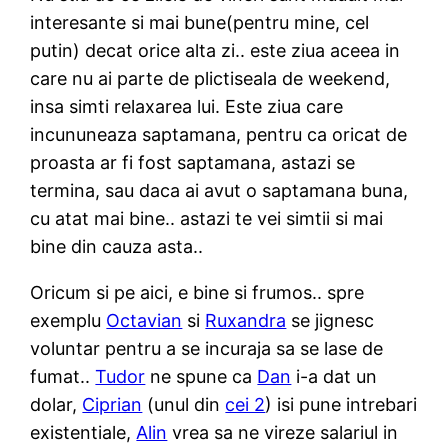
interesante si mai bune(pentru mine, cel
putin) decat orice alta zi.. este ziua aceea in
care nu ai parte de plictiseala de weekend,
insa simti relaxarea lui. Este ziua care
incununeaza saptamana, pentru ca oricat de
proasta ar fi fost saptamana, astazi se
termina, sau daca ai avut o saptamana buna,
cu atat mai bine.. astazi te vei simtii si mai
bine din cauza asta..
Oricum si pe aici, e bine si frumos.. spre
exemplu
Octavian
si
Ruxandra
se jignesc
voluntar pentru a se incuraja sa se lase de
fumat..
Tudor
ne spune ca
Dan
i-a dat un
dolar,
Ciprian
(unul din
cei 2
) isi pune intrebari
existentiale,
Alin
vrea sa ne vireze salariul in