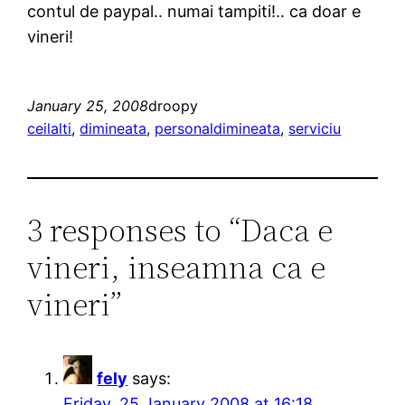
contul de paypal.. numai tampiti!.. ca doar e
vineri!
January 25, 2008
droopy
ceilalti
, 
dimineata
, 
personal
dimineata
, 
serviciu
3 responses to “Daca e
vineri, inseamna ca e
vineri”
fely
says:
Friday, 25 January 2008 at 16:18